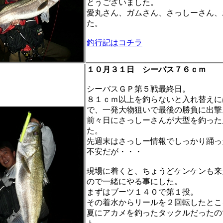
とうございました。
愛丸さん、ガムさん、さっしーさん、
た。
釣行記はコチラ
１０月３１日 シーバス７６ｃｍ
シーバスＧＰ第５戦最終日。
８１ｃｍ以上を釣らないと入れ替えに
で、一発大物狙いで最後の勝負に出撃
前々日にさっしーさんが大型を釣った
た。
先週末はさっしー情報でしっかり踊っ
不安だが・・・
現場に着くと、ちょうどケンケンも来
ので一緒にやる事にした。
まずはブーツ１４０で第１投。
その着水からリールを２回転したとこ
夏にアカメを釣ったタックルだったの