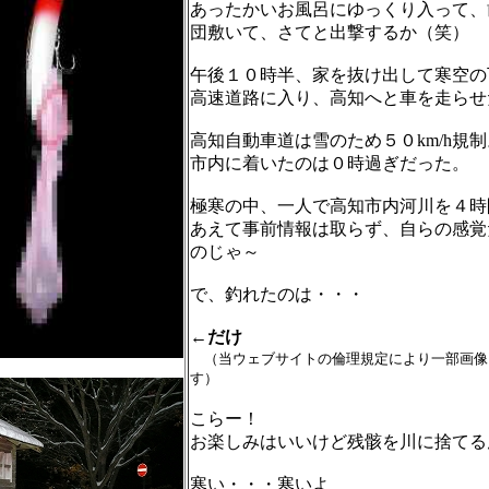
あったかいお風呂にゆっくり入って、
団敷いて、さてと出撃するか（笑）
午後１０時半、家を抜け出して寒空の
高速道路に入り、高知へと車を走らせ
高知自動車道は雪のため５０km/h規制
市内に着いたのは０時過ぎだった。
極寒の中、一人で高知市内河川を４時
あえて事前情報は取らず、自らの感覚
のじゃ～
で、釣れたのは・・・
←だけ
（当ウェブサイトの倫理規定により一部画像
す）
こらー！
お楽しみはいいけど残骸を川に捨てる
寒い・・・寒いよ