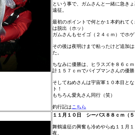
という事で、ガムさんと一緒に急きょ
遠征。
最初のポイントで何とか１本釣れてく
は脱出（ホッ）
ガムさんもセイゴ（２４ｃｍ）でホゲ
その後は夜明けまで粘ったけど追加は
た。
ちなみに優勝は、ヒラスズキ８６ｃｍ
計１５７ｃｍでパイプマンさんの優勝
そしてねめさんは宇宙軍１０本目とな
ト！
もちろん愛丸さん同行（笑）
釣行記は
こちら
１１月１０日 シーバス８８ｃｍ（５
舞鶴遠征の興奮も冷めやらぬ１１月１
夜。