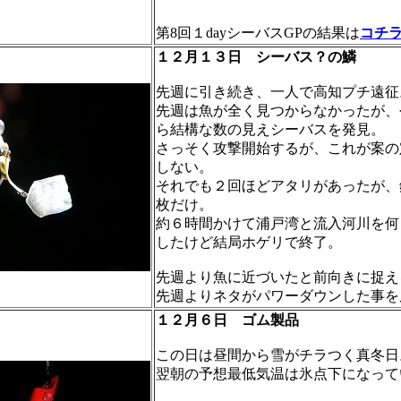
第8回１dayシーバスGPの結果は
コチ
１２月１３日 シーバス？の鱗
先週に引き続き、一人で高知プチ遠征
先週は魚が全く見つからなかったが、
ら結構な数の見えシーバスを発見。
さっそく攻撃開始するが、これが案の
しない。
それでも２回ほどアタリがあったが、
枚だけ。
約６時間かけて浦戸湾と流入河川を何
したけど結局ホゲリで終了。
先週より魚に近づいたと前向きに捉え
先週よりネタがパワーダウンした事を
１２月６日
ゴム製品
この日は昼間から雪がチラつく真冬日
翌朝の予想最低気温は氷点下になって