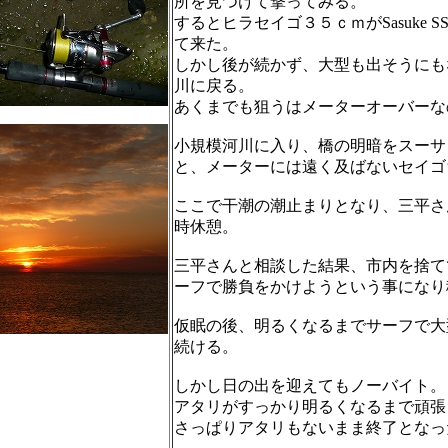
所を見つけて撃ってみる。
するとヒラセイゴ３５ｃｍがSasuke S
て来た。
しかし後が続かず、大型も出そうにも
川に戻る。
あくまでも狙うはメーターオーバーな
小規模河川に入り、橋の明暗をスーサ
と、メーターには遠く及ばないセイゴ
ここで干潮の潮止まりとなり、三平さ
時休憩。
三平さんと相談した結果、市内を捨て
ーフで勝負をかけようという事になり
仮眠の後、明るくなるまでサーフで大
続ける。
しかし日の出を迎えてもノーバイト。
アタリがすっかり明るくなるまで頑張
さっぱりアタリもないまま終了となっ