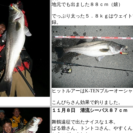
地元でも出ました８８ｃｍ（嬉）
でっぷり太った５．８ｋｇはウェイト
録。
ヒットルアーはK-TENブルーオーシ
こんぴらさん効果で釣りました。
１１月８日 清流シーバス８７ｃｍ
舞鶴遠征で出たナイスな１本。
ぱる爺さん、トントコさん、やすくん