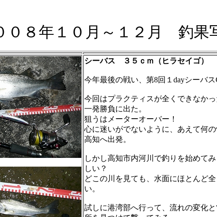
００８年１０月～１２月 釣果
シーバス ３５ｃｍ（ヒラセイゴ） 
今年最後の戦い、第8回１dayシーバス
今回はプラクティスが全くできなかっ
一発勝負に出た。
狙うはメーターオーバー！
心に迷いがでないように、あえて何の
高知へ出発。
しかし高知市内河川で釣りを始めてみ
しい？
どこの川を見ても、水面にほとんど全
い。
試しに港湾部へ行って、流れの変化と