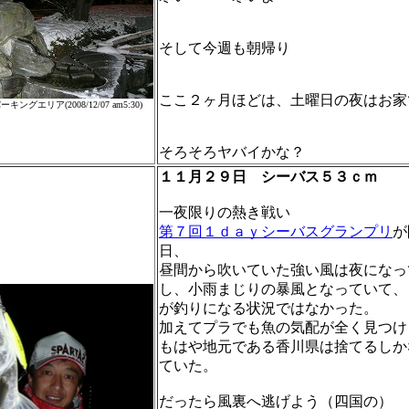
そして今週も朝帰り
ここ２ヶ月ほどは、土曜日の夜はお家
エリア(2008/12/07 am5:30)
そろそろヤバイかな？
１１月２９日 シーバス５３ｃｍ
一夜限りの熱き戦い
第７回１ｄａｙシーバスグランプリ
が
日、
昼間から吹いていた強い風は夜になっ
し、小雨まじりの暴風となっていて、
が釣りになる状況ではなかった。
加えてプラでも魚の気配が全く見つけ
もはや地元である香川県は捨てるしか
ていた。
だったら風裏へ逃げよう（四国の）