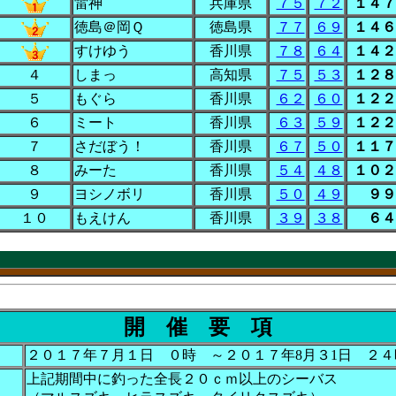
雷神
兵庫県
７５
７２
１４７
徳島＠岡Ｑ
徳島県
７７
６９
１４６
すけゆう
香川県
７８
６４
１４２
４
しまっ
高知県
７５
５３
１２８
５
もぐら
香川県
６２
６０
１２２
６
ミート
香川県
６３
５９
１２２
７
さだぼう！
香川県
６７
５０
１１７
８
みーた
香川県
５４
４８
１０２
９
ヨシノボリ
香川県
５０
４９
９９
１０
もえけん
香川県
３９
３８
６４
開 催 要 項
２０１７年７月１日 ０時 ～２０１７年8月３1日 ２４
上記期間中に釣った全長２０ｃｍ以上のシーバス