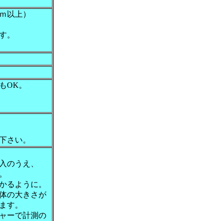
ｍ以上）
す。
もOK。
下さい。
入のうえ、
。
かるように。
体の大きさが
ます。
ャーで計測の