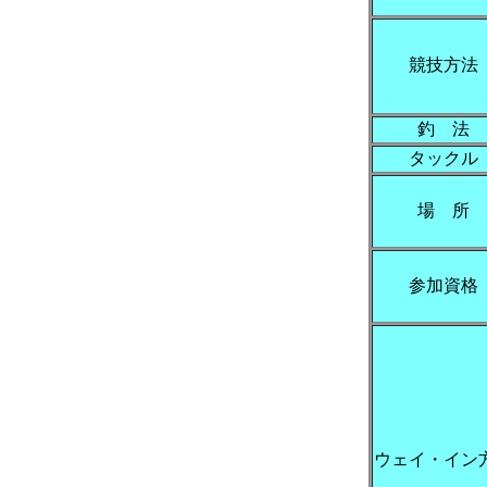
競技方法
釣 法
タックル
場 所
参加資格
ウェイ・イン