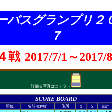
ーバスグランプリ２
７
４戦
2017/7/1～2017/8
詳細＆写真はコチラ→
SCORE BOARD
順位
名前
住所
１
２
合計
(敬称略)