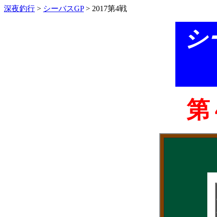
深夜釣行
>
シーバスGP
> 2017第4戦
シ
第