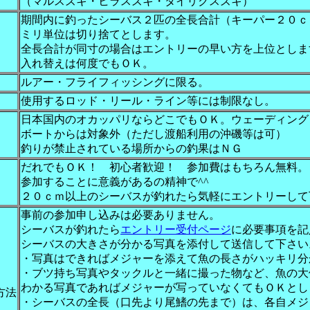
（マルスズキ・ヒラスズキ・タイリクスズキ）
期間内に釣ったシーバス２匹の全長合計（キーパー２０ｃ
ミリ単位は切り捨てとします。
全長合計が同寸の場合はエントリーの早い方を上位としま
入れ替えは何度でもＯＫ。
ルアー・フライフィッシングに限る。
使用するロッド・リール・ライン等には制限なし。
日本国内のオカッパリならどこでもＯＫ。ウェーディング
ボートからは対象外（ただし渡船利用の沖磯等は可）
釣りが禁止されている場所からの釣果はＮＧ
だれでもＯＫ！ 初心者歓迎！ 参加費はもちろん無料。
参加することに意義があるの精神で^^
２０ｃｍ以上のシーバスが釣れたら気軽にエントリーして
事前の参加申し込みは必要ありません。
シーバスが釣れたら
エントリー受付ページ
に必要事項を記
シーバスの大きさが分かる写真を添付して送信して下さい
・写真はできればメジャーを添えて魚の長さがハッキリ分
・ブツ持ち写真やタックルと一緒に撮った物など、魚の大
わかる写真であればメジャーが写っていなくてもＯＫとし
方法
・シーバスの全長（口先より尾鰭の先まで）は、各自メジ