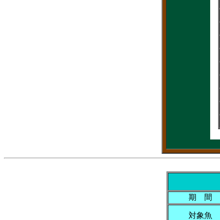
期 間
対象魚