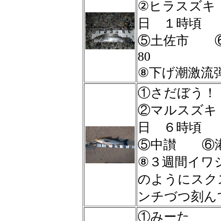
②ヒラスズ
日 １時頃
⑤土佐市 ⑥
80
⑧下げ潮激流弾丸
①さだぼう！
②マルスズ
日 ６時頃
⑤中讃 ⑥
⑧３週間イワ
のようにスク
ンチづつ刻ん
①みーた