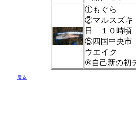
①もぐら
②マルスズ
日 １０時
⑤四国中央
ウエイク
⑧自己新の初デ
戻る