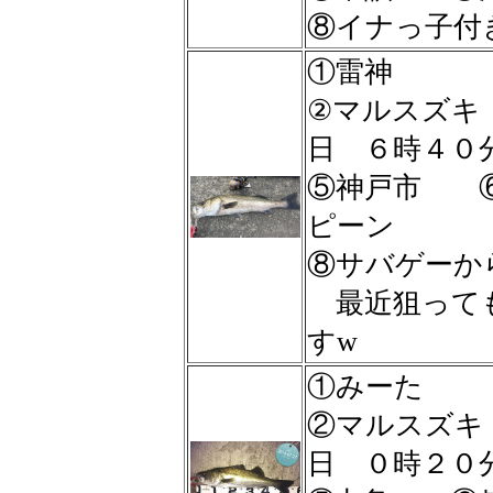
⑧イナっ子付
①雷神
②マルスズ
日 ６時４
⑤神戸市 
ピーン
⑧サバゲーか
最近狙っても
すw
①みーた
②マルスズ
日 ０時２