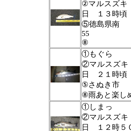
②マルスズ
日 １３時
⑤徳島県南
55
⑧
①もぐら
②マルスズ
日 ２１時
⑤さぬき市
⑧雨あと楽しめ
①しまっ
②マルスズ
日 １２時