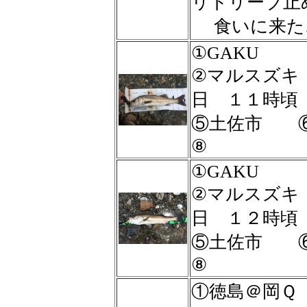
リトリーブ止
食いに来た♪(
①GAKU
②マルスズ
日 １１時
⑤土佐市 
⑧
①GAKU
②マルスズ
日 １２時
⑤土佐市 
⑧
①徳島＠岡Ｑ