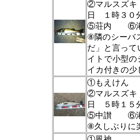
②マルスズ
日 １時３０
⑤荘内 ⑥
⑧隣のシーバ
だ」と言って
イトで小型の
イカ付きの少
①もえけん
②マルスズ
日 ５時１５
⑤中讃 ⑥港
⑧久しぶりに楽
①風神