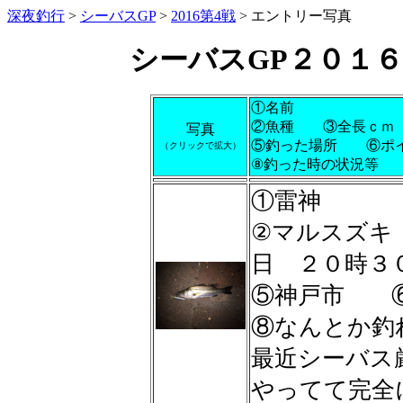
深夜釣行
>
シーバスGP
>
2016第4戦
> エントリー写真
シーバスGP２０１
①名前
②魚種 ③全長ｃ
写真
⑤釣った場所 ⑥ポ
（クリックで拡大）
⑧釣った時の状況等
①雷神
②マルスズ
日 ２０時３
⑤神戸市 
⑧なんとか釣
最近シーバス
やってて完全