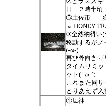
②ヒラスズ
日 ２時半頃
⑤土佐市 
ａ HONEY TRA
⑧全然納得い
移動するがノ
(-ω-)
再び外向きガ
タイムリミッ
ット(´-ω-`)
これまた同サイズ
とりあえず入替
①風神