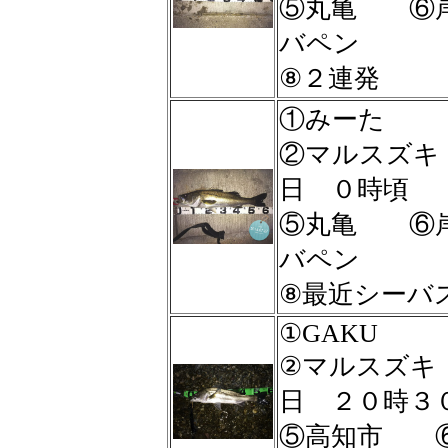
⑤丸亀 ⑥
バペン
⑧２連発
①みーた
②マルスズ
日 ０時頃
⑤丸亀 ⑥
バペン
⑧最近シーバ
①GAKU
②マルスズ
日 ２０時
⑤高知市 