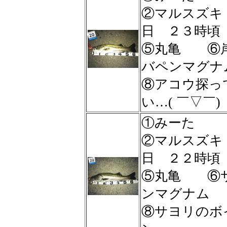
②マルスズ
日 ２３時頃
⑤丸亀 ⑥
バペンマグナ
⑧アコウ探っ
い…( ￣▽￣)
①みーた
②マルスズ
日 ２２時頃
⑤丸亀 ⑥
ンマグナム
⑧サヨリのボ