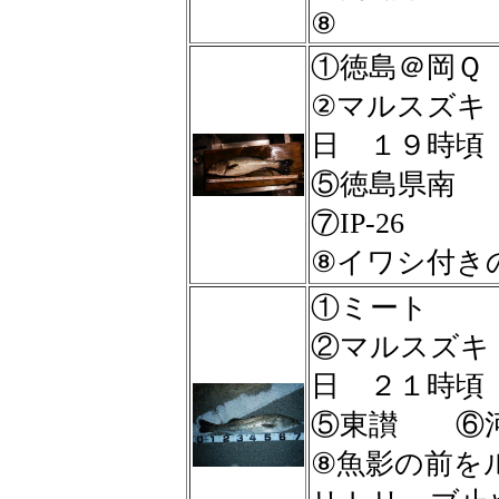
⑧
①徳島＠岡Ｑ
②マルスズ
日 １９時
⑤徳島県南
⑦IP-26
⑧イワシ付き
①ミート
②マルスズ
日 ２１時
⑤東讃 ⑥河川
⑧魚影の前を