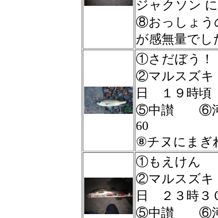
ジャクソン 
⑧おっしょう
が感無量でした
①さだぼう！
②マルスズ
日 １９時
⑤中讃 ⑥河
60
⑧チヌにまぎ
①もえけん
②マルスズ
日 ２３時
⑤中讃 ⑥河