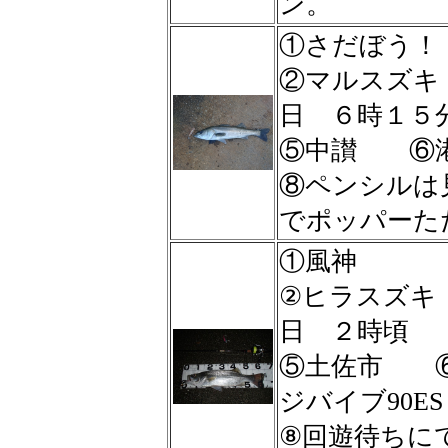
ン。
①さだぼう！
②マルスズ
日 ６時１５
⑤中讃 ⑥
⑧ペンシルは
でポッパーた
①風神
②ヒラスズ
日 ２時頃
⑤土佐市 
ジバイブ90ES
⑧回遊待ちに