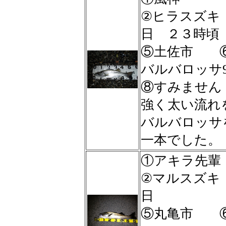
②ヒラスズ
日 ２３時頃
⑤土佐市 ⑥
バルバロッサ9
⑧すみません
強く太い流れ
バルバロッサ
一本でした。
①アキラ先輩
②マルスズ
日
⑤丸亀市 