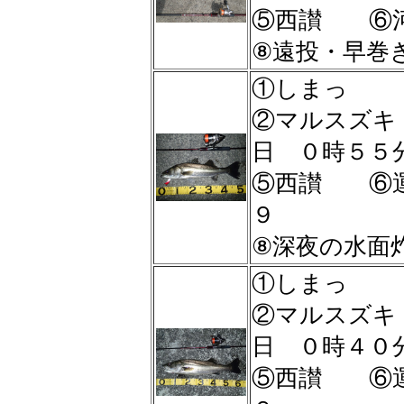
⑤西讃 ⑥河
⑧遠投・早巻
①しまっ
②マルスズ
日 ０時５
⑤西讃 ⑥
９
⑧深夜の水面
①しまっ
②マルスズ
日 ０時４
⑤西讃 ⑥