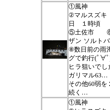
①風神
②マルスズ
日 １時頃
⑤土佐市 
ザン ソルトバ
⑧数日前の雨
グで釣行(ﾟ∀ﾟ
ヒラ狙いでし
ガリマル63…
その他60弱
続く…
①風神