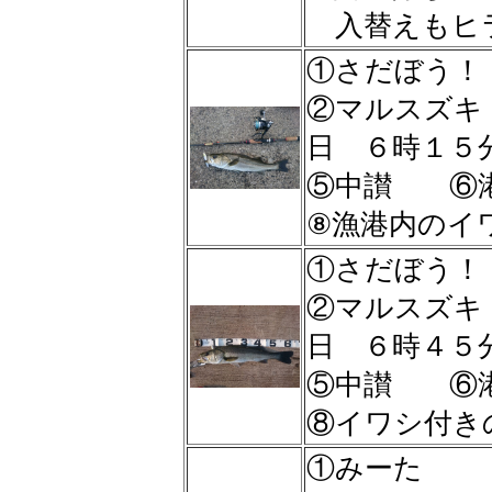
入替えもヒラで
①さだぼう！
②マルスズ
日 ６時１５
⑤中讃 ⑥
⑧漁港内のイ
①さだぼう！
②マルスズ
日 ６時４５
⑤中讃 ⑥
⑧イワシ付き
①みーた