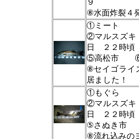
９
⑧水面炸裂４
①ミート
②マルスズ
日 ２２時
⑤高松市 ⑥
⑧セイゴライ
居ました！
①もぐら
②マルスズ
日 ２２時
⑤さぬき市
⑧流れ込みのヨ