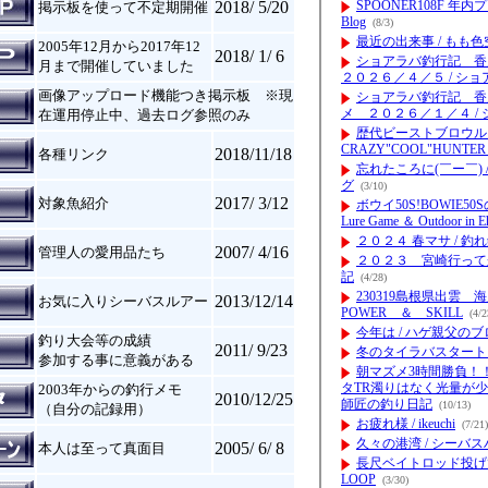
2018/ 5/20
掲示板を使って不定期開催
2005年12月から2017年12
2018/ 1/ 6
月まで開催していました
画像アップロード機能つき掲示板 ※現
在運用停止中、過去ログ参照のみ
2018/11/18
各種リンク
2017/ 3/12
対象魚紹介
2007/ 4/16
管理人の愛用品たち
2013/12/14
お気に入りシーバスルアー
釣り大会等の成績
2011/ 9/23
参加する事に意義がある
2003年からの釣行メモ
2010/12/25
（自分の記録用）
2005/ 6/ 8
本人は至って真面目