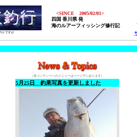
<SINCE 2005/02/01>
四国 香川県 発
海のルアーフィッシング修行記
釣りですが
ショ
（各コンテンツへのメニューはページ下にあります）
5月25日 釣果写真を更新しました