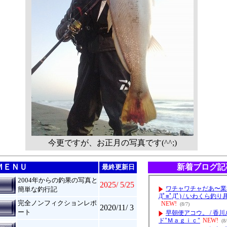
今更ですが、お正月の写真です(^^;)
ＭＥＮＵ
新着ブログ記
最終更新日
2004年からの釣果の写真と
2025/ 5/25
簡単な釣行記
完全ノンフィクションレポ
2020/11/ 3
ート