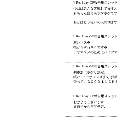
☆
Re: 1day-GP報告用スレッ
今回はみんな苦戦してます
もちろん自分もホゲホゲで
あとはヒラ狙いの人の朝ま
☆
Re: 1day-GP報告用スレッ
寒いッス�
指がちぎれそうです�
アサマズメのためにパイプマンさ
☆
Re: 1day-GP報告用スレッ
初参加はホゲリ決定。
眠い･･･アサマズメまでは
張って。ＧＯＯＤ ＬＵＣＫ
☆
Re: 1day-GP報告用スレッ
おはようございます
６時半から再開予定♪