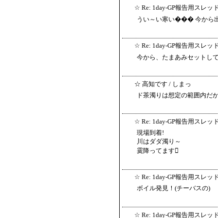
☆
Re: 1day-GP報告用スレッ
うい～い寒い��� 今から出撃
☆
Re: 1day-GP報告用スレッ
今から、たまあみセットし
☆
高知です
/ しまっ
ド茶濁りは想定の範囲内だ
☆
Re: 1day-GP報告用スレッ
現場到着!
川はダダ濁り～
霙降ってます
☆
Re: 1day-GP報告用スレッ
ボイル発見！(チーバスの)
☆
Re: 1day-GP報告用スレッ