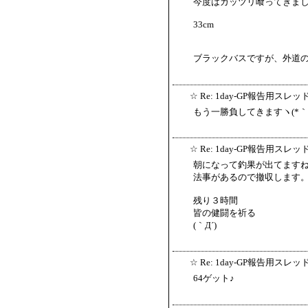
今度はガッツリ喰ってきま
33cm
ブラックバスですが、外道の
☆
Re: 1day-GP報告用スレッ
もう一勝負してきますヽ(*｀Д
☆
Re: 1day-GP報告用スレッ
朝になって釣果が出てます
法事があるので撤収します
残り３時間
皆の健闘を祈る
(｀Д´)ゝ
☆
Re: 1day-GP報告用スレッ
64ゲット♪