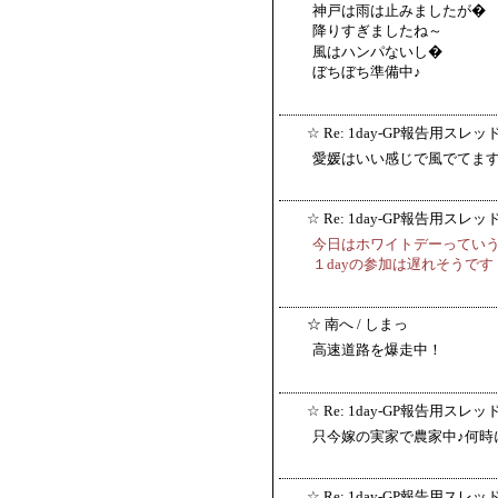
神戸は雨は止みましたが�
降りすぎましたね～
風はハンパないし�
ぼちぼち準備中♪
☆
Re: 1day-GP報告用スレッ
愛媛はいい感じで風でてますな(
☆
Re: 1day-GP報告用スレッ
今日はホワイトデーってい
１dayの参加は遅れそうです
☆
南へ
/ しまっ
高速道路を爆走中！
☆
Re: 1day-GP報告用スレッ
只今嫁の実家で農家中♪何時
☆
Re: 1day-GP報告用スレッ