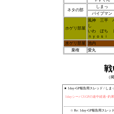
しまっ
ネタの部
パイプマン
風神 三平 
し
ホゲリ部屋
いわ ぽち 
ｎｙｏｓｉ
水ゲリ部屋
池内
棄権
愛丸
戦
（
★
1day-GP報告用スレッド
/ しま
1dayシーバスGPの途中経過･
☆
Re: 1day-GP報告用スレッ