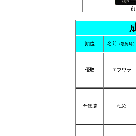
前
順位
名前
（敬称略
優勝
エフワラ
準優勝
ねめ