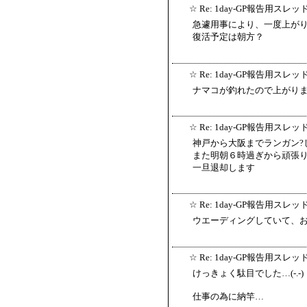
☆
Re: 1day-GP報告用スレッ
急遽用事により、一度上が
復活予定は朝方？
☆
Re: 1day-GP報告用スレッ
ナマコが釣れたので上がります
☆
Re: 1day-GP報告用スレッ
神戸から大阪までランガン?
また明朝６時過ぎから頑張
一旦退却します
☆
Re: 1day-GP報告用スレッ
ウエーディングしていて、
☆
Re: 1day-GP報告用スレッ
けっきょく駄目でした…(-.-)
仕事の為に納竿…