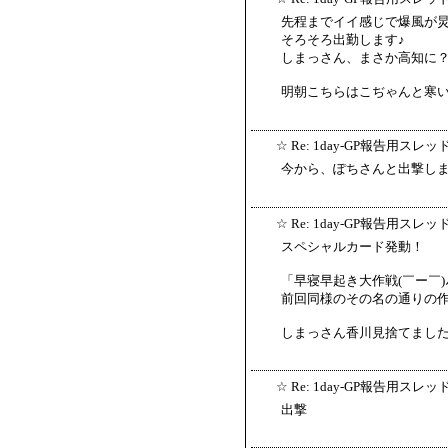
先程までイイ感じで爆風が
そろそろ出勤します♪
しまっさん、まさか高知に
明朝こちらはこぢゃんと寒
☆
Re: 1day-GP報告用スレッ
今から、ぽちさんと出撃しま
☆
Re: 1day-GP報告用スレッ
スペシャルカード発動！
「早寝早起き大作戦(￣ー￣)
前回同様のその名の通りの
しまっさん香川見捨てました
☆
Re: 1day-GP報告用スレッ
出撃