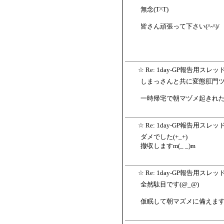
無念(T^T)
皆さん頑張って下さい(^-^)/
☆
Re: 1day-GP報告用スレッ
しまっさんと共に変態肛門
一時帰宅で朝マヅメ起きれ
☆
Re: 1day-GP報告用スレッ
ダメでした(+_+)
撤収しますm(_ _)m
☆
Re: 1day-GP報告用スレッ
全然駄目です(@_@)
仮眠して朝マズメに備えます(-_