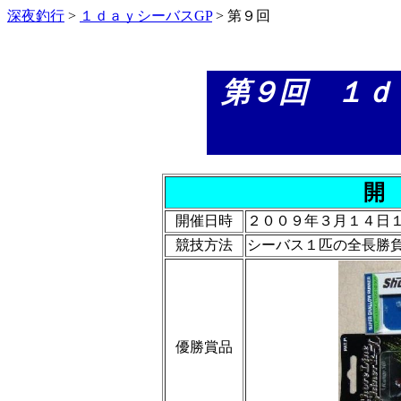
深夜釣行
>
１ｄａｙシーバスGP
> 第９回
第９回 １ｄ
開
開催日時
２００９年３月１４日
競技方法
シーバス１匹の全長勝
優勝賞品