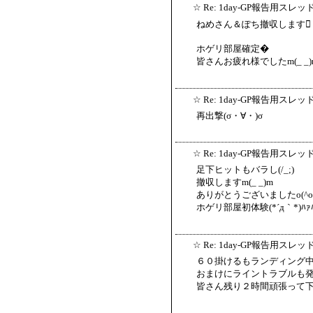
☆
Re: 1day-GP報告用スレッ
ねめさん＆ぽち撤収します
ホゲリ部屋確定�
皆さんお疲れ様でしたm(_ _)
☆
Re: 1day-GP報告用スレッ
再出撃(σ・∀・)σ
☆
Re: 1day-GP報告用スレッ
足下ヒットもバラし(/_;)
撤収しますm(_ _)m
ありがとうございましたo(^o^
ホゲリ部屋初体験(*´д｀*)ﾊｧ
☆
Re: 1day-GP報告用スレッ
６０掛けるもランディング
おまけにライントラブルも
皆さん残り２時間頑張って