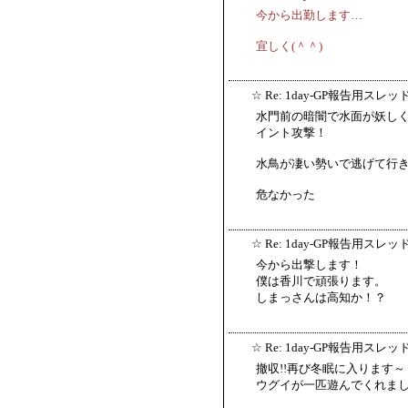
今から出勤します…
宜しく(＾＾)ゞ
☆
Re: 1day-GP報告用スレッ
水門前の暗闇で水面が妖し
イント攻撃！
水鳥が凄い勢いで逃げて行
危なかった
☆
Re: 1day-GP報告用スレッ
今から出撃します！
僕は香川で頑張ります。
しまっさんは高知か！？
☆
Re: 1day-GP報告用スレッ
撤収!!再び冬眠に入ります～
ウグイが一匹遊んでくれま